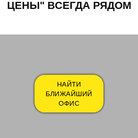
ЦЕНЫ" ВСЕГДА РЯДОМ
Большая Бутовская
Варш
НАЙТИ
БЛИЖАЙШИЙ
ОФИС